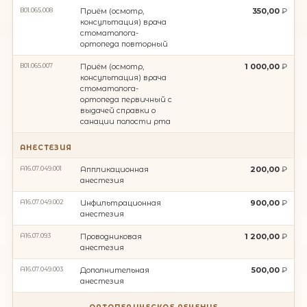
В01.065.008
Приём (осмотр,
350,00
консультация) врача
стоматолога-
ортопеда повторный
В01.065.007
Приём (осмотр,
1 000,00
консультация) врача
стоматолога-
ортопеда первичный с
выдачей справки о
санации полости рта
АНЕСТЕЗИЯ
A16.07.049.001
Аппликационная
200,00
анестезия
A16.07.049.002
Инфильтрационная
900,00
анестезия
A16.07.093
Проводниковая
1 200,00
анестезия
A16.07.049.003
Дополнительная
500,00
анестезия