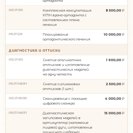
ортодонта
A02.07.005
Комплексная консультация
8 500,00
КMН врача-ортодонта с
составлением плана
лечения
А16.07.028
Планирование
10 000,00
ортодонтического лечения
ДИАГНОСТИКА И ОТТИСКИ
A02.07.003
Снятие альгинатных
1 900,00
оттисков и изготовление
диагностических моделей
на одну челюсть
A16.07.048.014
Снятие силиконовых
2 500,00
оттисков (1 шт.)
A02.07.010.001.
Сканирование с помощью
4 000,00
цифрового сканера
A16.07.048.013
Диагностическая
15 000,00
загипсовка моделей в
артикулятор (наложение
лицевой дуги, изготовление
прикусного шаблона)