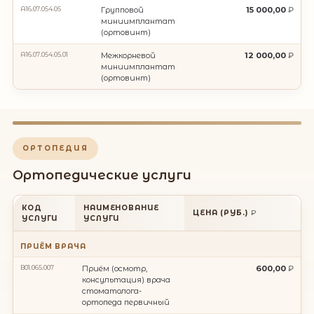
A16.07.054.05
Групповой
15 000,00
миниимплантат
(ортовинт)
A16.07.054.05.01
Межкорневой
12 000,00
миниимплантат
(ортовинт)
ОРТОПЕДИЯ
Ортопедические услуги
КОД
НАИМЕНОВАНИЕ
ЦЕНА (РУБ.)
УСЛУГИ
УСЛУГИ
ПРИЁМ ВРАЧА
В01.065.007
Приём (осмотр,
600,00
консультация) врача
стоматолога-
ортопеда первичный