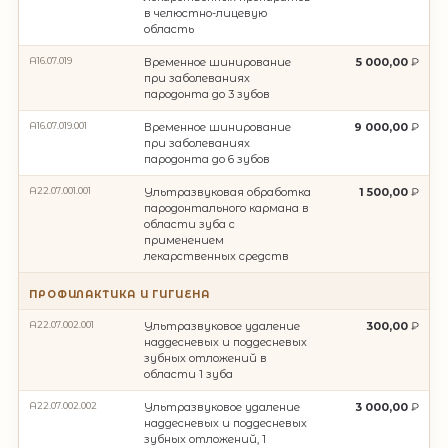
в челюстно-лицевую
область
A16.07.019
Временное шинирование
5 000,00
при заболеваниях
пародонта до 3 зубов
A16.07.019.001
Временное шинирование
9 000,00
при заболеваниях
пародонта до 6 зубов
A22.07.001.001
Ультразвуковая обработка
1 500,00
пародонтального кармана в
области зуба с
применением
лекарственных средств
ПРОФИЛАКТИКА И ГИГИЕНА
A22.07.002.001
Ультразвуковое удаление
300,00
наддесневых и поддесневых
зубных отложений в
области 1 зуба
A22.07.002.002
Ультразвуковое удаление
3 000,00
наддесневых и поддесневых
зубных отложений, 1