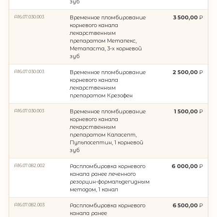
зуб
А16.07.030.003
Временное пломбирование
3 500,00
корневого канала
лекарственным
препаратом Метапекс,
Метапаста, 3-х корневой
зуб
А16.07.030.003
Временное пломбирование
2 500,00
корневого канала
лекарственным
препаратом Крезофен
А16.07.030.003
Временное пломбирование
1 500,00
корневого канала
лекарственным
препаратом Каласепт,
Пульпосептин, 1 корневой
зуб
А16.07.082.002
Распломбировка корневого
6 000,00
канала ранее леченного
резорцин-формальдегидным
методом, 1 канал
А16.07.082.003
Распломбировка корневого
6 500,00
канала ранее