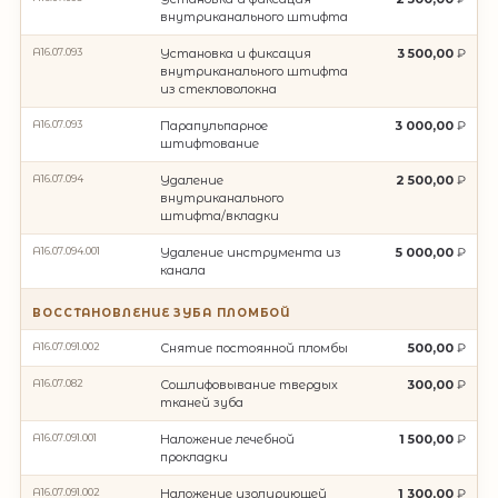
внутриканального штифта
А16.07.093
Установка и фиксация
3 500,00
внутриканального штифта
из стекловолокна
A16.07.093
Парапульпарное
3 000,00
штифтование
A16.07.094
Удаление
2 500,00
внутриканального
штифта/вкладки
А16.07.094.001
Удаление инструмента из
5 000,00
канала
ВОССТАНОВЛЕНИЕ ЗУБА ПЛОМБОЙ
A16.07.091.002
Снятие постоянной пломбы
500,00
A16.07.082
Сошлифовывание твердых
300,00
тканей зуба
A16.07.091.001
Наложение лечебной
1 500,00
прокладки
A16.07.091.002
Наложение изолирующей
1 300,00