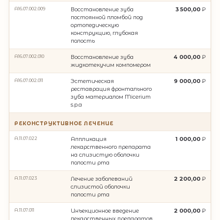
A16.07.002.009
Восстановление зуба
3 500,00
постоянной пломбой под
ортопедическую
конструкцию, глубокая
полость
A16.07.002.010
Восстановление зуба
4 000,00
жидкотекучим компомером
A16.07.002.011
Эстетическая
9 000,00
реставрация фронтального
зуба материалом Micerium
s.p.a
РЕКОНСТРУКТИВНОЕ ЛЕЧЕНИЕ
A.11.07.022
Аппликация
1 000,00
лекарственного препарата
на слизистую оболочки
полости рта
A.11.07.023
Лечение заболеваний
2 200,00
слизистой оболочки
полости рта
A.11.07.011
Инъекционное введение
2 000,00
лекарственных препаратов