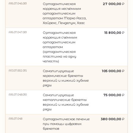
A16.07.046.001
Ортодонтическая
27 000,00
коррекция несъëмным
ортодонтическим
аппаратом Mаpко Росса,
Хайpекс, Пенделум, Хаас
A16.07.047.001
Ортодонтическая
15 800,00
коррекция съëмным
ортодонтическим
аппаратом
(ортодонтическая
пластинка на одну
челюсть)
A13.07.002.015
Самолигирующие
105 000,00
керамические брекеты
верхний и нижний зубные
ряды
A16.07.048.010
Самолигирующие
75 000,00
металлические брекеты
верхний и нижний зубные
ряды
A16.07.048
Ортодонтическое лечение
380 000,00
при помощи цифровых
брекетов