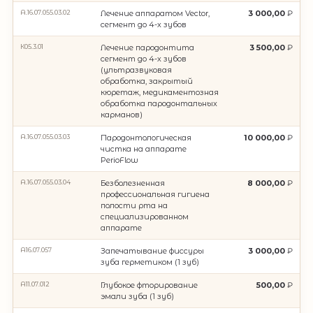
A.16.07.055.03.02
Лечение аппаратом Vector,
3 000,00
сегмент до 4-х зубов
К05.3.01
Лечение пародонтита
3 500,00
сегмент до 4-х зубов
(ультразвуковая
обработка, закрытый
кюретаж, медикаментозная
обработка пародонтальных
карманов)
A.16.07.055.03.03
Пародонтологическая
10 000,00
чистка на аппарате
PerioFlow
A.16.07.055.03.04
Безболезненная
8 000,00
профессиональная гигиена
полости рта на
специализированном
аппарате
A16.07.057
Запечатывание фиссуры
3 000,00
зуба герметиком (1 зуб)
A11.07.012
Глубокое фторирование
500,00
эмали зуба (1 зуб)