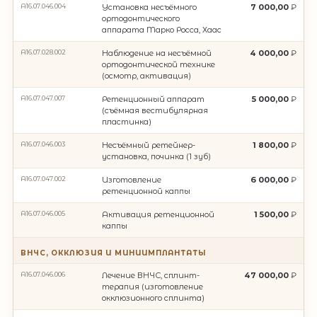
A16.07.046.004
Установка несъëмного
7 000,00
ортодонтического
аппарата Mаpко Росса, Хаас
A16.07.028.002
Наблюдение на несъëмной
4 000,00
ортодонтической технике
(осмотр, активация)
A16.07.047.007
Ретенционный аппарат
5 000,00
(съëмная вестибулярная
пластинка)
A16.07.046.003
Несъëмный ретейнер-
1 800,00
установка, починка (1 зуб)
A16.07.047.002
Изготовление
6 000,00
ретенционной каппы
A16.07.046.005
Aктивация ретенционной
1 500,00
каппы
ВНЧС, ОККЛЮЗИЯ И МИНИИМПЛАНТАТЫ
A16.07.046.006
Лечение ВНЧС, сплинт-
47 000,00
терапия (изготовление
окклюзионного сплинта)