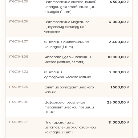
A16.07.048.015
Изготовление окклюзионной
4 500,00
наладки для стабилизации
прикуса (1 шт)
A16.07.048.016
Изготовление модели по
4 000,00
цифровому сканеру на 1
челюсть
A16.07.048.017
Фиксация окклюзионных
2 400,00
накладок (1 шт)
A16.07.048.006
Aппарат удерживающий
10 800,00
место (кольцо, петля)
A16.07.047.012
Фиксация
2 800,00
ортодонтического кольца
A16.07.047.016
Снятие ортодонтического
1 500,00
кольца
A16.07.046.006
Цифровое определение
23 000,00
терапевтической позиции
ВНЧС
A16.07.048.017
Планирование и
11 000,00
изготовление окклюзионной
накладки (1шт)