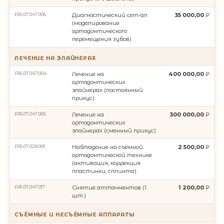
A16.07.047.006
Диагностический сет-ап
35 000,00
(моделирование
ортодонтического
перемещения зубов)
ЛЕЧЕНИЕ НА ЭЛАЙНЕРАХ
A16.07.047.004
Лечение на
400 000,00
ортодонтических
элайнерах (постоянный
прикус)
A16.07.047.005
Лечение на
300 000,00
ортодонтических
элайнерах (сменный прикус)
A16.07.028.001
Наблюдение на съëмной
2 500,00
ортодонтической технике
(активация, коррекция
пластинки, сплинта)
A16.07.047.017
Снятие аттачментов (1
1 200,00
шт.)
СЪЁМНЫЕ И НЕСЪЁМНЫЕ АППАРАТЫ