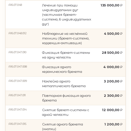
A16.07.048
Лечение при помощи
135 000,00
индивидуальных дуг
(частичная брекет-
система, 6 индивидуальных
дуг)
A16.07.048.012
Наблюдение на несъëмной
4 500,00
техники (брекет-система,
коррекция-активация)
A16.07.047.010
Фиксация брекет-системы
28 500,00
на одну челюсть
A16.07.047.008
Фиксация одного
4 000,00
керамического брекета
A16.07.047.009
Наклейка одного
3 200,00
металлического брекета
A16.07.047.011
Повторная фиксация одного
2 300,00
брекета
A16.07.047.014
Снятие брекет-системы с
12 000,00
одной челюсти
A16.07.047.015
Снятие одного брекета
1 200,00
(кнопки)